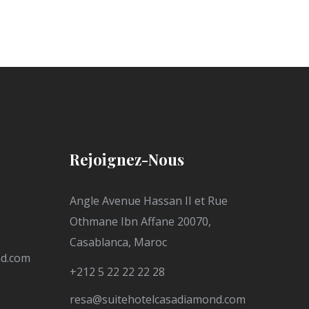
Rejoignez-Nous
Angle Avenue Hassan II et Rue
Othmane Ibn Affane 20070,
Casablanca, Maroc
nd.com
+212 5 22 22 22 28
resa@suitehotelcasadiamond.com