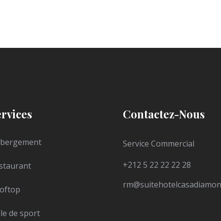
ervices
Contactez-Nous
bergement
Service Commercial
+212 5 22 22 22 28
staurant
rm@suitehotelcasadiamo
oftop
lle de sport