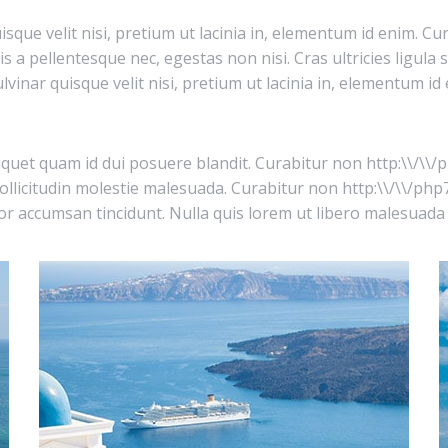
sque velit nisi, pretium ut lacinia in, elementum id enim. Cu
s a pellentesque nec, egestas non nisi. Cras ultricies ligula
ulvinar quisque velit nisi, pretium ut lacinia in, elementum i
 aliquet quam id dui posuere blandit. Curabitur non http:\\/
 sollicitudin molestie malesuada. Curabitur non http:\\/\\/
itor accumsan tincidunt. Nulla quis lorem ut libero malesuada 