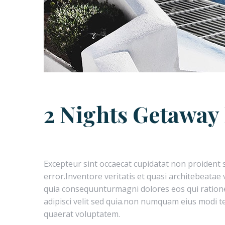
2 Nights Getaway
Excepteur sint occaecat cupidatat non proident s
error.Inventore veritatis et quasi architebeatae
quia consequunturmagni dolores eos qui ratione
adipisci velit sed quia.non numquam eius modi 
quaerat voluptatem.