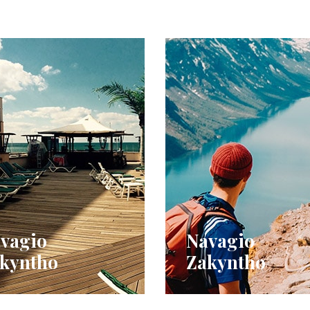
vagio
Navagio
kyntho
Zakyntho