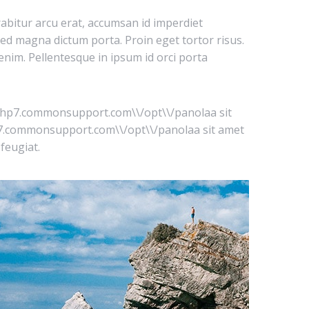
rabitur arcu erat, accumsan id imperdiet
 sed magna dictum porta. Proin eget tortor risus.
d enim. Pellentesque in ipsum id orci porta
\\/php7.commonsupport.com\\/opt\\/panolaa sit
php7.commonsupport.com\\/opt\\/panolaa sit amet
feugiat.