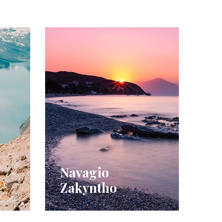
Navagio
Zakyntho