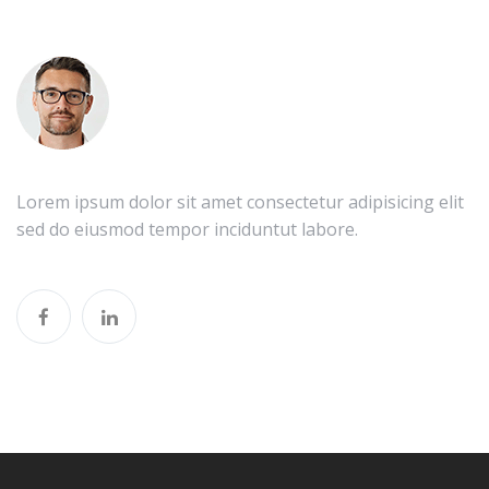
Lorem ipsum dolor sit amet consectetur adipisicing elit
sed do eiusmod tempor inciduntut labore.