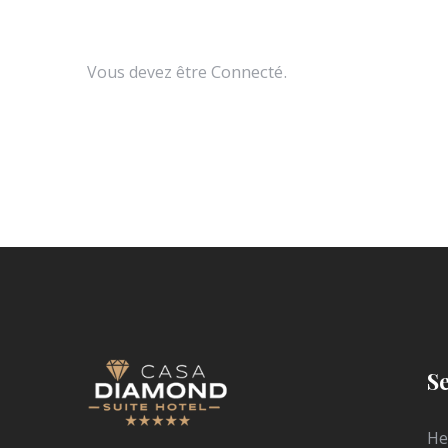
Connecté
.
Vous devez être
S
He