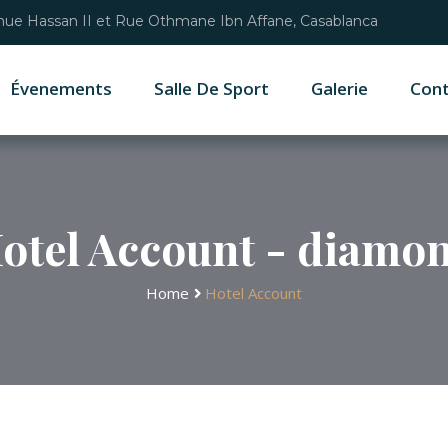
ue Hassan II et Rue Othmane Ibn Affane, Casablanca
Évenements
Salle De Sport
Galerie
Con
otel Account - diamo
Home
Hotel Account