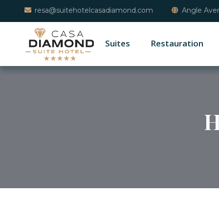
resa@suitehotelcasadiamond.com
Angle Aven
Suites
Restauration
H