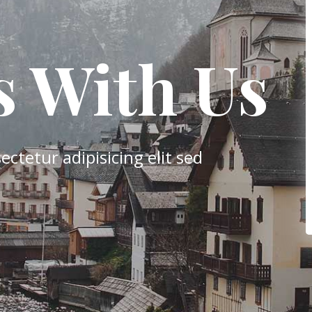
s With Us
ctetur adipisicing elit sed