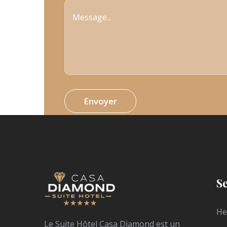
S
He
Le Suite Hôtel Casa Diamond est un