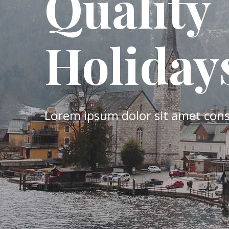
Quality
Holiday
Lorem ipsum dolor sit amet conse