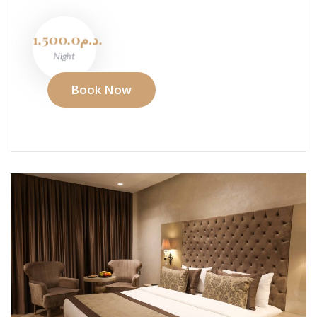
1,500.0د.م.
Night
Book Now