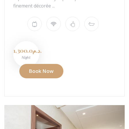
finement décorée ...
1,300.0د.م.
Night
Book Now